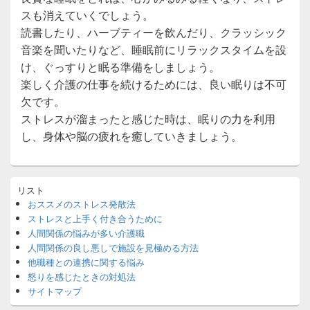
スも消えていくでしょう。
読書したり、ハーブティーを飲んだり、クラッシック
音楽を聞いたりなど、睡眠前にリラックスタイムを設
け、ぐっすりと眠る準備をしましょう。
楽しく介護の仕事を続けるためには、良い眠りは不可
欠です。
ストレスが溜まったと感じた時は、眠りの力を利用
し、身体や脳の疲れを癒していきましょう。
メ
リスト
イ
おススメのストレス発散法
ン
ストレスと上手く付き合うために
サ
イ
人間関係の悩みが多い介護職
ド
人間関係の良し悪しで施設を見極める方法
バ
他職種との連携に関する悩み
ー
怒りを感じたときの対処法
ウ
サイトマップ
ィ
ジ