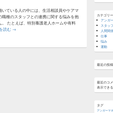
ジ
ェ
働いている人の中には、生活相談員やケアマ
ッ
カテゴリ
の職種のスタッフとの連携に関する悩みを抱
ト
アンガ
エ
ん。 たとえば、特別養護老人ホームや有料
スタッ
リ
他職種との連携に関する悩み
を読む
→
ア
人間関
仕事
悩み
運動
最近の投
最近のコ
表示でき
タグ
アンガーマ