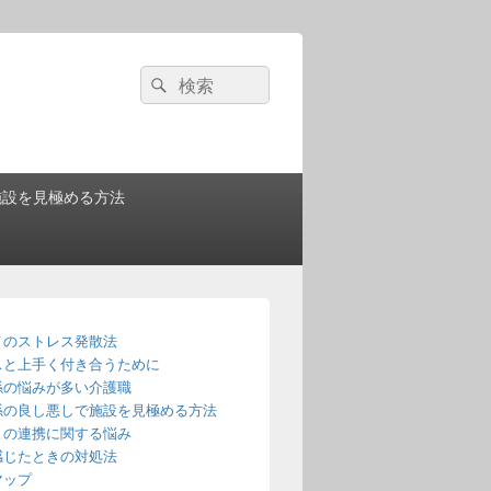
検
検
索:
索
施設を見極める方法
メのストレス発散法
スと上手く付き合うために
係の悩みが多い介護職
係の良し悪しで施設を見極める方法
との連携に関する悩み
感じたときの対処法
マップ