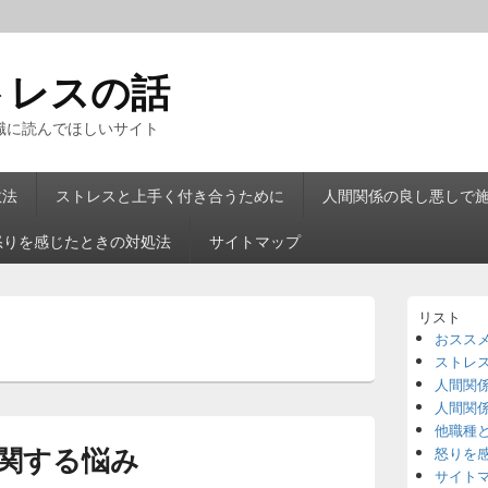
トレスの話
職に読んでほしいサイト
散法
ストレスと上手く付き合うために
人間関係の良し悪しで
怒りを感じたときの対処法
サイトマップ
メ
リスト
イ
おスス
ン
ストレ
サ
イ
人間関
ド
人間関
バ
他職種
ー
関する悩み
怒りを
ウ
サイト
ィ