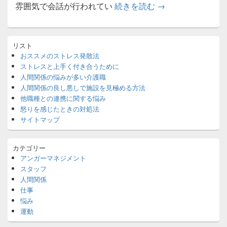
人間関係の良し悪
雰囲気で会話が行われてい
続きを読む
→
メ
リスト
イ
おススメのストレス発散法
ン
ストレスと上手く付き合うために
サ
イ
人間関係の悩みが多い介護職
ド
人間関係の良し悪しで施設を見極める方法
バ
他職種との連携に関する悩み
ー
怒りを感じたときの対処法
ウ
サイトマップ
ィ
ジ
ェ
カテゴリー
ッ
アンガーマネジメント
ト
エ
スタッフ
リ
人間関係
ア
仕事
悩み
運動